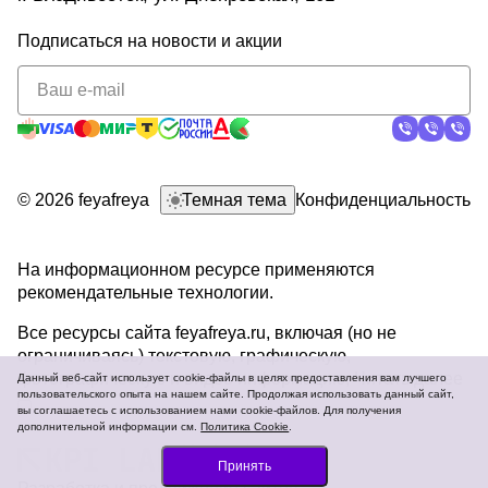
Подписаться
на новости и акции
политикой
конфиденциальности
© 2026 feyafreya
Темная тема
Конфиденциальность
На информационном ресурсе применяются
рекомендательные технологии
.
Все ресурсы сайта feyafreya.ru, включая (но не
ограничиваясь) текстовую, графическую,
фотографическую и видео информацию,
Читать далее
Данный веб-сайт использует cookie-файлы в целях предоставления вам лучшего
пользовательского опыта на нашем сайте. Продолжая использовать данный сайт,
вы соглашаетесь с использованием нами cookie-файлов. Для получения
дополнительной информации см.
Политика Cookie
.
Принять