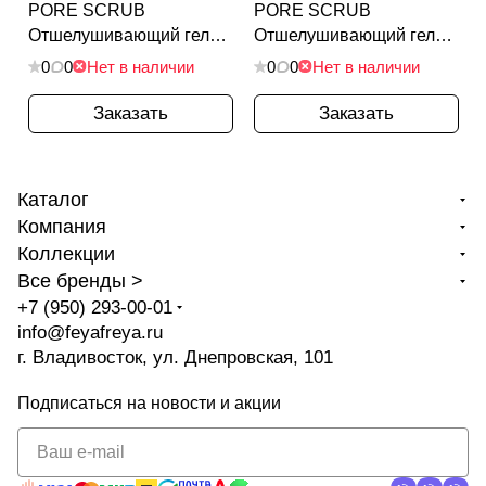
PORE SCRUB
PORE SCRUB
Отшелушивающий гель
Отшелушивающий гель
для лица с содой
для лица с содой 200мл
0
0
Нет в наличии
0
0
Нет в наличии
7г*24шт
Заказать
Заказать
Каталог
Компания
Коллекции
Все бренды >
+7 (950) 293-00-01
info@feyafreya.ru
г. Владивосток, ул. Днепровская, 101
Подписаться
на новости и акции
политикой
конфиденциальности