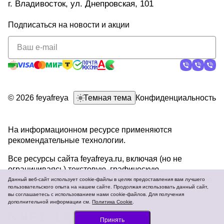
г. Владивосток, ул. Днепровская, 101
Подписаться
на новости и акции
политикой
конфиденциальности
© 2026 feyafreya
Темная тема
Конфиденциальность
На информационном ресурсе применяются
рекомендательные технологии
.
Все ресурсы сайта feyafreya.ru, включая (но не
ограничиваясь) текстовую, графическую,
фотографическую и видео информацию,
Читать далее
Данный веб-сайт использует cookie-файлы в целях предоставления вам лучшего
пользовательского опыта на нашем сайте. Продолжая использовать данный сайт,
вы соглашаетесь с использованием нами cookie-файлов. Для получения
дополнительной информации см.
Политика Cookie
.
Принять