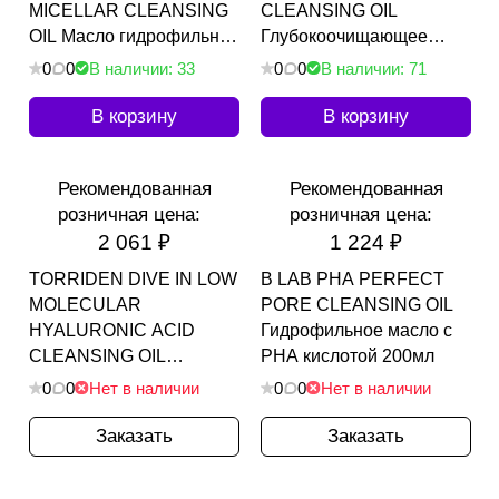
MICELLAR CLEANSING
CLEANSING OIL
OIL Масло гидрофильное
Глубокоочищающее
с экстрактом центеллы
гидрофильное масло со
0
0
В наличии: 33
0
0
В наличии: 71
300мл
скваланом 200мл
В корзину
В корзину
Рекомендованная
Рекомендованная
розничная цена:
розничная цена:
2 061 ₽
1 224 ₽
TORRIDEN DIVE IN LOW
B LAB PHA PERFECT
MOLECULAR
PORE CLEANSING OIL
HYALURONIC ACID
Гидрофильное масло с
CLEANSING OIL
PHA кислотой 200мл
Увлажняющее
0
0
Нет в наличии
0
0
Нет в наличии
гидрофильное масло
200мл
Заказать
Заказать