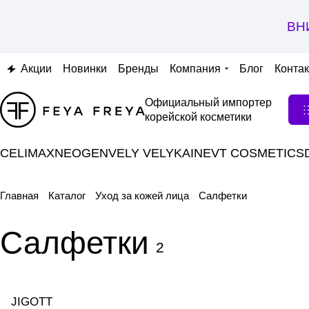
ВН
Акции
Новинки
Бренды
Компания
Блог
Конта
Официальный импортер
корейской косметики
CELIMAX
NEOGEN
VELY VELY
KAINE
VT COSMETICS
Главная
Каталог
Уход за кожей лица
Салфетки
Салфетки
2
JIGOTT