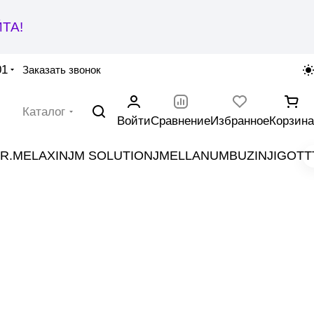
ТА!
01
Заказать звонок
Каталог
Войти
Сравнение
Избранное
Корзина
R.MELAXIN
JM SOLUTION
JMELLA
NUMBUZIN
JIGOTT