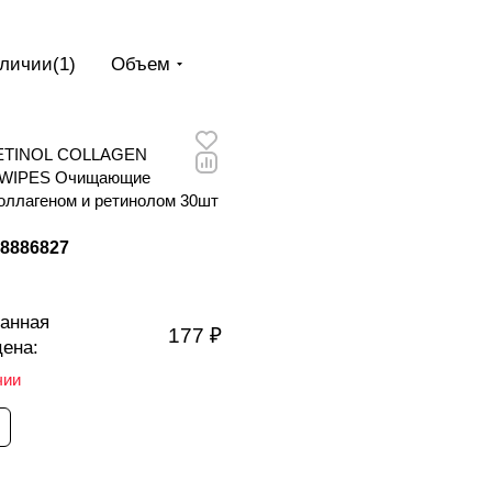
аличии
(
1
)
Объем
ETINOL COLLAGEN
WIPES Очищающие
оллагеном и ретинолом 30шт
28886827
анная
177 ₽
цена:
чии