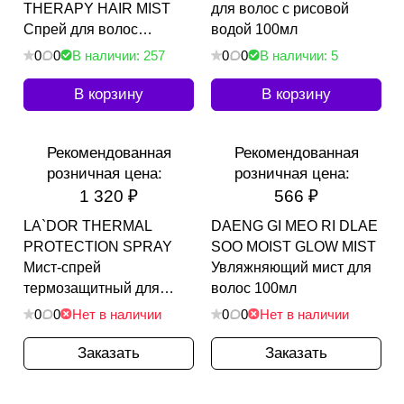
THERAPY HAIR MIST
для волос с рисовой
Спрей для волос
водой 100мл
восстанавливающий с
0
0
В наличии: 257
0
0
В наличии: 5
пчелиным маточным
молочком 250мл
В корзину
В корзину
Рекомендованная
Рекомендованная
розничная цена:
розничная цена:
1 320 ₽
566 ₽
LA`DOR THERMAL
DAENG GI MEO RI DLAE
PROTECTION SPRAY
SOO MOIST GLOW MIST
Мист-спрей
Увляжняющий мист для
термозащитный для
волос 100мл
волос 100мл
0
0
Нет в наличии
0
0
Нет в наличии
Заказать
Заказать