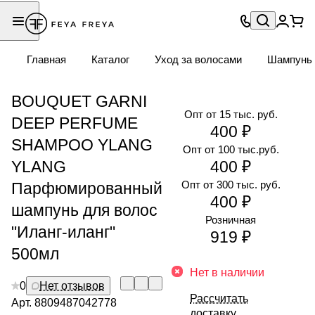
Главная
Каталог
Уход за волосами
Шампунь
BOUQUET GARNI
Опт от 15 тыс. руб.
DEEP PERFUME
400 ₽
SHAMPOO YLANG
Опт от 100 тыс.руб.
YLANG
400 ₽
Опт от 300 тыс. руб.
Парфюмированный
400 ₽
шампунь для волос
Розничная
"Иланг-иланг"
919 ₽
500мл
Нет в наличии
0
Нет отзывов
Рассчитать
Арт.
8809487042778
доставку