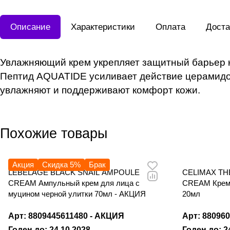
Описание
Характеристики
Оплата
Доста
Увлажняющий крем укрепляет защитный барьер к
Пептид AQUATIDE усиливает действие церамидов
увлажняют и поддерживают комфорт кожи.
Похожие товары
Акция
Скидка 5%
Брак
LEBELAGE BLACK SNAIL AMPOULE
CELIMAX TH
CREAM Ампульный крем для лица с
CREAM Крем 
муцином черной улитки 70мл - АКЦИЯ
20мл
Арт: 8809445611480 - АКЦИЯ
Арт: 88096
Годен до: 24.10.2028
Годен до: 2