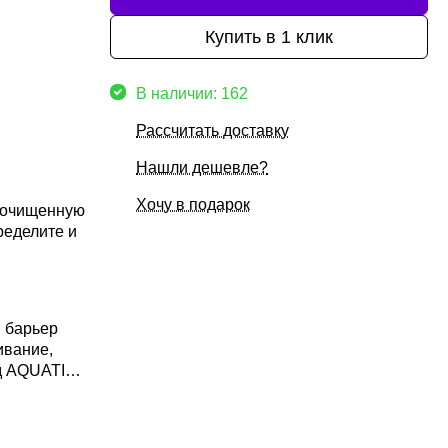
Купить в 1 клик
В наличии: 162
Рассчитать доставку
Нашли дешевле?
Хочу в подарок
 очищенную
ределите и
 барьер
ивание,
ид AQUATIDE
я
оин