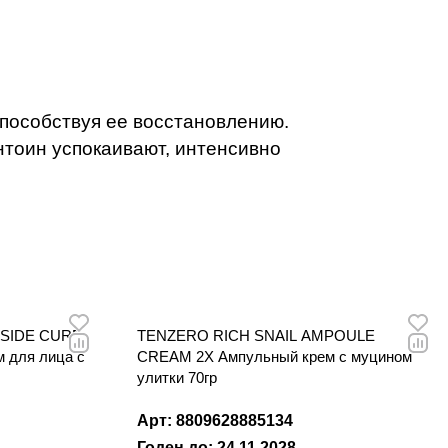
пособствуя ее восстановлению.
нтоин успокаивают, интенсивно
SIDE CURE
TENZERO RICH SNAIL AMPOULE
 для лица с
CREAM 2X Ампульный крем с муцином
улитки 70гр
Арт: 8809628885134
Годен до: 24.11.2028