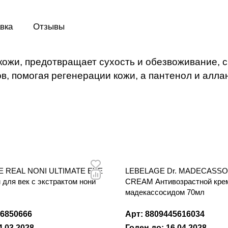
поддерживают комфорт кожи.
вка
Отзывы
ожи, предотвращает сухость и обезвоживание, с
, помогая регенерации кожи, а пантенол и алла
E REAL NONI ULTIMATE EYE
LEBELAGE Dr. MADECASSO
для век с экстрактом нони
CREAM Антивозрастной крем
мадекассосидом 70мл
06850666
Арт: 8809445616034
4.03.2028
Годен до: 16.04.2028