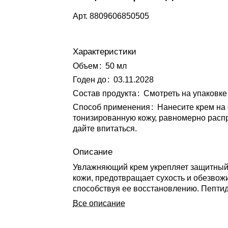
Арт.
8809606850505
Характеристики
Объем
:
50 мл
Годен до
:
03.11.2028
Состав продукта
:
Смотреть на упаковке
Способ применения
:
Нанесите крем на
тонизированную кожу, равномерно расп
дайте впитаться.
Описание
Увлажняющий крем укрепляет защитный
кожи, предотвращает сухость и обезвож
способствуя ее восстановлению. Пепт
усиливает действие церамидов, помога
Все описание
регенерации кожи, а пантенол и аллант
успокаивают, интенсивно увлажняют и