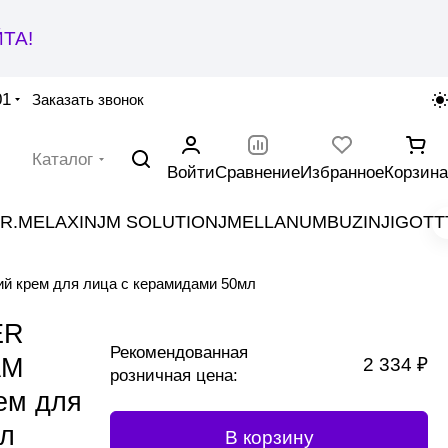
ТА!
01
Заказать звонок
Каталог
Войти
Сравнение
Избранное
Корзина
R.MELAXIN
JM SOLUTION
JMELLA
NUMBUZIN
JIGOTT
крем для лица с керамидами 50мл
ER
Рекомендованная
AM
2 334 ₽
розничная цена:
ем для
мл
В корзину