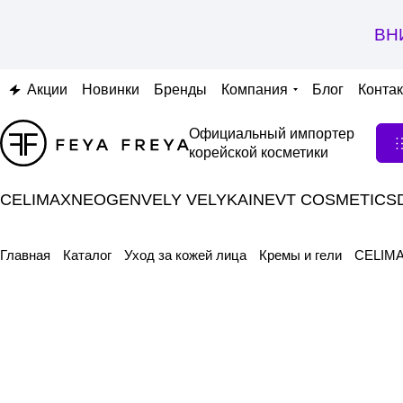
ВН
Акции
Новинки
Бренды
Компания
Блог
Конта
Официальный импортер
корейской косметики
CELIMAX
NEOGEN
VELY VELY
KAINE
VT COSMETICS
Главная
Каталог
Уход за кожей лица
Кремы и гели
CELIMA