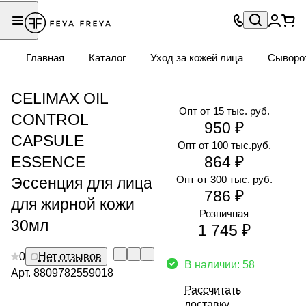
Главная
Каталог
Уход за кожей лица
Сыворо
CELIMAX OIL
Опт от 15 тыс. руб.
CONTROL
950 ₽
CAPSULE
Опт от 100 тыс.руб.
ESSENCE
864 ₽
Опт от 300 тыс. руб.
Эссенция для лица
786 ₽
для жирной кожи
Розничная
30мл
1 745 ₽
0
Нет отзывов
В наличии: 58
Арт.
8809782559018
Рассчитать
доставку