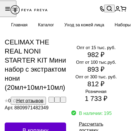
Главная
Каталог
Уход за кожей лица
Наборы
CELIMAX THE
Опт от 15 тыс. руб.
REAL NONI
982 ₽
STARTER KIT Мини
Опт от 100 тыс.руб.
набор с экстрактом
893 ₽
Опт от 300 тыс. руб.
нони
812 ₽
(20мл+10мл+10мл)
Розничная
1 733 ₽
0
Нет отзывов
Арт.
8809971482349
В наличии: 195
Рассчитать
В корзину
доставку