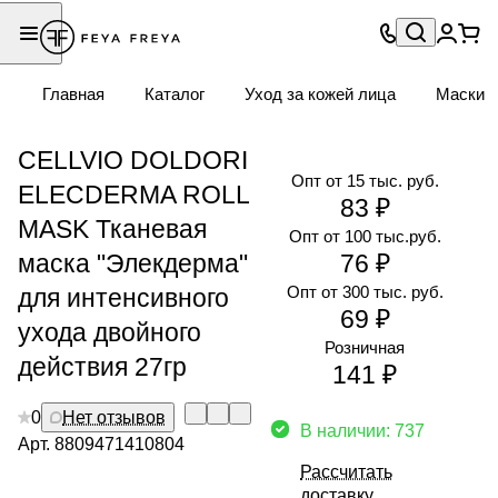
Главная
Каталог
Уход за кожей лица
Маски
CELLVIO DOLDORI
Опт от 15 тыс. руб.
ELECDERMA ROLL
83 ₽
MASK Тканевая
Опт от 100 тыс.руб.
маска "Элекдерма"
76 ₽
Опт от 300 тыс. руб.
для интенсивного
69 ₽
ухода двойного
Розничная
действия 27гр
141 ₽
0
Нет отзывов
В наличии: 737
Арт.
8809471410804
Рассчитать
доставку