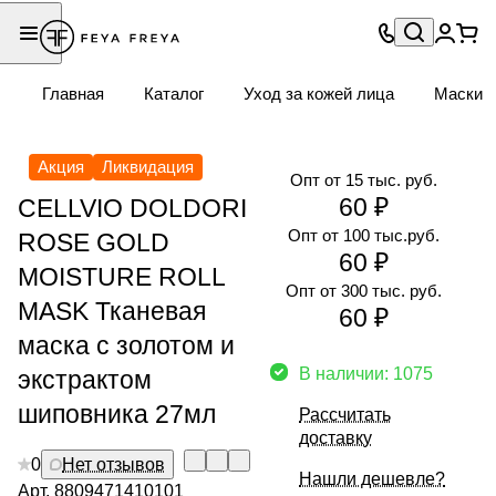
Главная
Каталог
Уход за кожей лица
Маски
Акция
Ликвидация
Опт от 15 тыс. руб.
60 ₽
CELLVIO DOLDORI
Опт от 100 тыс.руб.
ROSE GOLD
60 ₽
MOISTURE ROLL
Опт от 300 тыс. руб.
MASK Тканевая
60 ₽
маска с золотом и
В наличии: 1075
экстрактом
шиповника 27мл
Рассчитать
доставку
0
Нет отзывов
Нашли дешевле?
Арт.
8809471410101