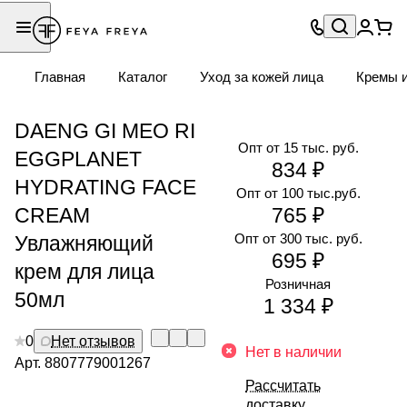
Главная
Каталог
Уход за кожей лица
Кремы и
DAENG GI MEO RI
Опт от 15 тыс. руб.
EGGPLANET
834 ₽
HYDRATING FACE
Опт от 100 тыс.руб.
CREAM
765 ₽
Опт от 300 тыс. руб.
Увлажняющий
695 ₽
крем для лица
Розничная
50мл
1 334 ₽
0
Нет отзывов
Нет в наличии
Арт.
8807779001267
Рассчитать
доставку