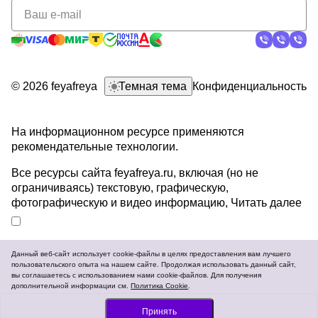
политикой
конфиденциальности
© 2026 feyafreya
Темная тема
Конфиденциальность
На информационном ресурсе применяются
рекомендательные технологии
.
Все ресурсы сайта feyafreya.ru, включая (но не
ограничиваясь) текстовую, графическую,
фотографическую и видео информацию,
Читать далее
Данный веб-сайт использует cookie-файлы в целях предоставления вам лучшего
пользовательского опыта на нашем сайте. Продолжая использовать данный сайт,
Разработка и продвижение сайтов
вы соглашаетесь с использованием нами cookie-файлов. Для получения
дополнительной информации см.
Политика Cookie
.
Заказать
Принять