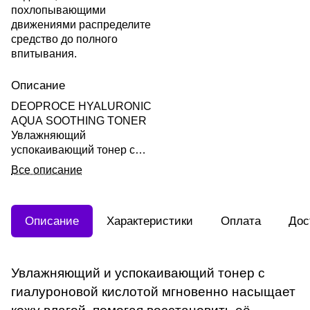
похлопывающими
движениями распределите
средство до полного
впитывания.
Описание
DEOPROCE HYALURONIC
AQUA SOOTHING TONER
Увлажняющий
успокаивающий тонер с
гиалуроновой кислотой
Все описание
200мл
Описание
Характеристики
Оплата
Дос
Увлажняющий и успокаивающий тонер с
гиалуроновой кислотой мгновенно насыщает