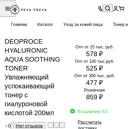
Главная
Каталог
Уход за кожей лица
Тонер и
DEOPROCE
Опт от 15 тыс. руб.
HYALURONIC
578 ₽
AQUA SOOTHING
Опт от 100 тыс.руб.
TONER
525 ₽
Опт от 300 тыс. руб.
Увлажняющий
477 ₽
успокаивающий
Розничная
тонер с
859 ₽
гиалуроновой
кислотой 200мл
В наличии: 63
Рассчитать
0
Нет отзывов
доставку