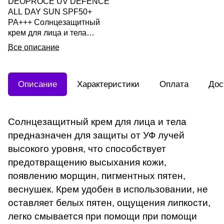
DEOPROCE UV DEFENCE
ALL DAY SUN SPF50+
PA+++ Солнцезащитный
крем для лица и тела
(кушон) SPF50+ PA+++ 25г
Все описание
Описание
Характеристики
Оплата
Дос
Cолнцезащитный крем для лица и тела
предназначен для защиты от УФ лучей
высокого уровня, что способствует
предотвращению высыхания кожи,
появлению морщин, пигментных пятен,
веснушек. Крем удобен в использовании, не
оставляет белых пятен, ощущения липкости,
легко смывается при помощи при помощи