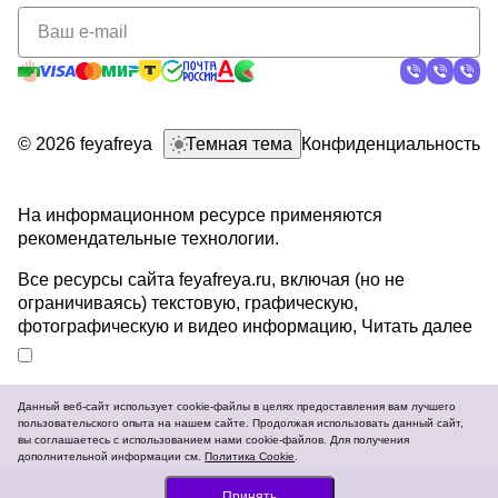
политикой
конфиденциальности
© 2026 feyafreya
Темная тема
Конфиденциальность
На информационном ресурсе применяются
рекомендательные технологии
.
Все ресурсы сайта feyafreya.ru, включая (но не
ограничиваясь) текстовую, графическую,
фотографическую и видео информацию,
Читать далее
Данный веб-сайт использует cookie-файлы в целях предоставления вам лучшего
пользовательского опыта на нашем сайте. Продолжая использовать данный сайт,
Разработка и продвижение сайтов
вы соглашаетесь с использованием нами cookie-файлов. Для получения
дополнительной информации см.
Политика Cookie
.
В корзину
Принять