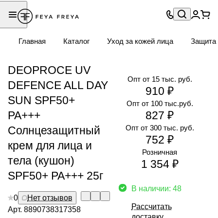
Главная
Каталог
Уход за кожей лица
Защита 
DEOPROCE UV
Опт от 15 тыс. руб.
DEFENCE ALL DAY
910 ₽
SUN SPF50+
Опт от 100 тыс.руб.
PA+++
827 ₽
Опт от 300 тыс. руб.
Солнцезащитный
752 ₽
крем для лица и
Розничная
тела (кушон)
1 354 ₽
SPF50+ PA+++ 25г
В наличии: 48
0
Нет отзывов
Рассчитать
Арт.
8890738317358
доставку