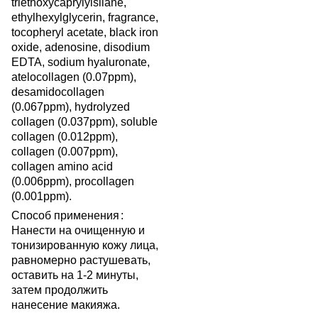
triethoxycaprylylsilane,
ethylhexylglycerin, fragrance,
tocopheryl acetate, black iron
oxide, adenosine, disodium
EDTA, sodium hyaluronate,
atelocollagen (0.07ppm),
desamidocollagen
(0.067ppm), hydrolyzed
collagen (0.037ppm), soluble
collagen (0.012ppm),
collagen (0.007ppm),
collagen amino acid
(0.006ppm), procollagen
(0.001ppm).
Способ применения
:
Нанести на очищенную и
тонизированную кожу лица,
равномерно растушевать,
оставить на 1-2 минуты,
затем продолжить
нанесение макияжа.