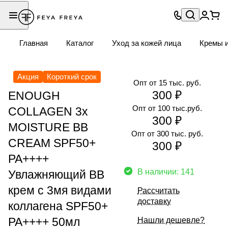
Главная
Каталог
Уход за кожей лица
Кремы и
Акция
Короткий срок
Опт от 15 тыс. руб.
300 ₽
ENOUGH
Опт от 100 тыс.руб.
COLLAGEN 3x
300 ₽
MOISTURE BB
Опт от 300 тыс. руб.
CREAM SPF50+
300 ₽
PA++++
В наличии: 141
Увлажняющий ВВ
крем с 3мя видами
Рассчитать
доставку
коллагена SPF50+
PA++++ 50мл
Нашли дешевле?