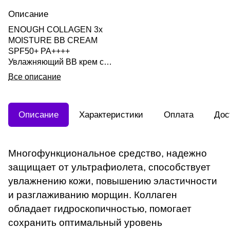
Описание
ENOUGH COLLAGEN 3x
MOISTURE BB CREAM
SPF50+ PA++++
Увлажняющий ВВ крем с
3мя видами коллагена
Все описание
SPF50+ PA++++ 50мл
Описание
Характеристики
Оплата
Дос
Многофункциональное средство, надежно
защищает от ультрафиолета, способствует
увлажнению кожи, повышению эластичности
и разглаживанию морщин. Коллаген
обладает гидроскопичностью, помогает
сохранить оптимальный уровень