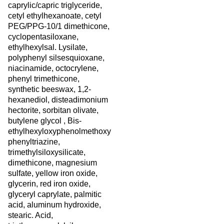
caprylic/capric triglyceride,
cetyl ethylhexanoate, cetyl
PEG/PPG-10/1 dimethicone,
cyclopentasiloxane,
ethylhexylsal. Lysilate,
polyphenyl silsesquioxane,
niacinamide, octocrylene,
phenyl trimethicone,
synthetic beeswax, 1,2-
hexanediol, disteadimonium
hectorite, sorbitan olivate,
butylene glycol , Bis-
ethylhexyloxyphenolmethoxy
phenyltriazine,
trimethylsiloxysilicate,
dimethicone, magnesium
sulfate, yellow iron oxide,
glycerin, red iron oxide,
glyceryl caprylate, palmitic
acid, aluminum hydroxide,
stearic. Acid,