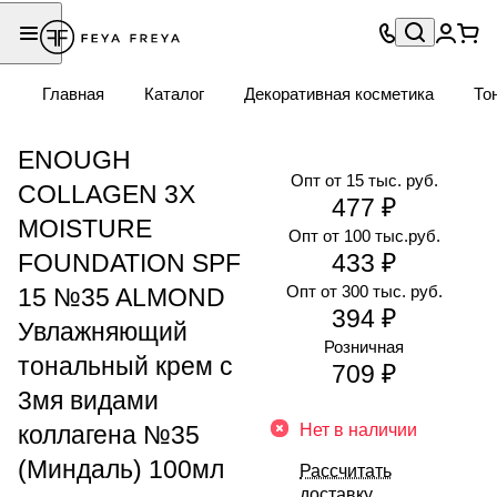
Главная
Каталог
Декоративная косметика
То
ENOUGH
Опт от 15 тыс. руб.
COLLAGEN 3X
477 ₽
MOISTURE
Опт от 100 тыс.руб.
FOUNDATION SPF
433 ₽
Опт от 300 тыс. руб.
15 №35 ALMOND
394 ₽
Увлажняющий
Розничная
тональный крем с
709 ₽
3мя видами
коллагена №35
Нет в наличии
(Миндаль) 100мл
Рассчитать
доставку