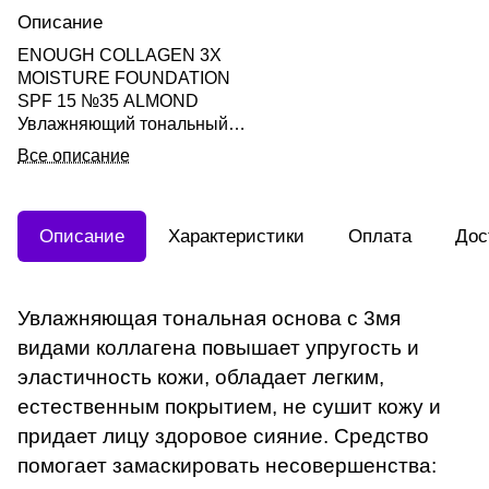
Описание
ENOUGH COLLAGEN 3X
MOISTURE FOUNDATION
SPF 15 №35 ALMOND
Увлажняющий тональный
крем с 3мя видами
Все описание
коллагена №35 (Миндаль)
100мл
Описание
Характеристики
Оплата
Дос
Увлажняющая тональная основа с 3мя
видами коллагена повышает упругость и
эластичность кожи, обладает легким,
естественным покрытием, не сушит кожу и
придает лицу здоровое сияние. Средство
помогает замаскировать несовершенства: