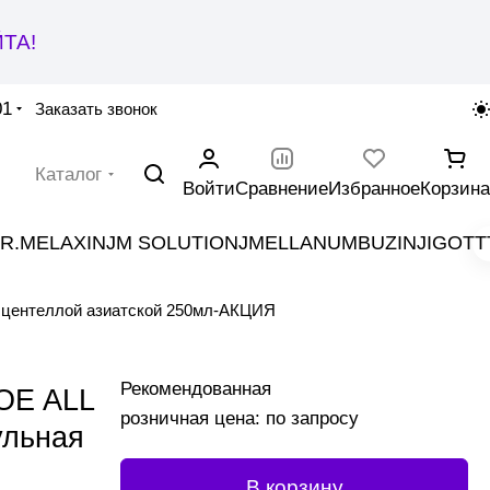
ТА!
01
Заказать звонок
Каталог
Войти
Сравнение
Избранное
Корзина
R.MELAXIN
JM SOLUTION
JMELLA
NUMBUZIN
JIGOTT
центеллой азиатской 250мл-АКЦИЯ
Рекомендованная
OE ALL
розничная цена: по запросу
льная
В корзину