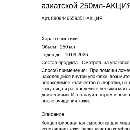
азиатской 250мл-АКЦИ
Арт.
8809446659351-АКЦИЯ
Характеристики
Объем
:
250 мл
Годен до
:
10.09.2026
Состав продукта
:
Смотреть на упаковке
Способ применения
:
При помощи ложеч
находящейся внутри упаковки, возьмите
необходимое количество сыворотки, нан
кожу лица и распределите легкими мас
движениями. Используйте утром и вечер
после очищения кожи.
Описание
Концентрированная сыворотка для лиц
успокаивает кожу, дарит чувство комфор