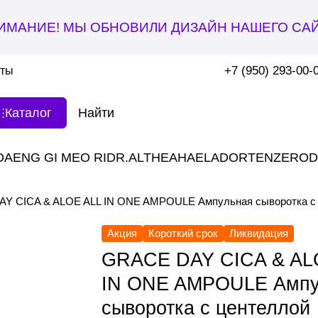
ИМАНИЕ! МЫ ОБНОВИЛИ ДИЗАЙН НАШЕГО САЙ
+7 (950) 293-00-
кты
Каталог
DAENG GI MEO RI
DR.ALTHEA
HAE
LADOR
TENZERO
D
Y CICA & ALOE ALL IN ONE AMPOULE Ампульная сыворотка с 
Акция
Короткий срок
Ликвидация
GRACE DAY CICA & AL
IN ONE AMPOULE Ампу
сыворотка с центеллой