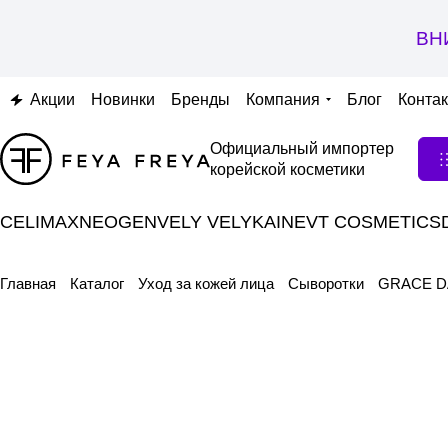
ВН
Акции
Новинки
Бренды
Компания
Блог
Конта
Официальный импортер
корейской косметики
CELIMAX
NEOGEN
VELY VELY
KAINE
VT COSMETICS
Главная
Каталог
Уход за кожей лица
Сыворотки
GRACE DA