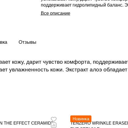
поддерживает гидролипидный баланс. Э
центеллы снимает раздражение, улучша
Все описание
увлажненность кожи. Экстракт алоэ обл
антиоксидантным, смягчающим и тони
действием.
вка
Отзывы
ает кожу, дарит чувство комфорта, поддерживае
ает увлажненность кожи. Экстракт алоэ обладае
Новинка
N THE EFFECT CERAMIDE
TENZERO WRINKLE ERASE