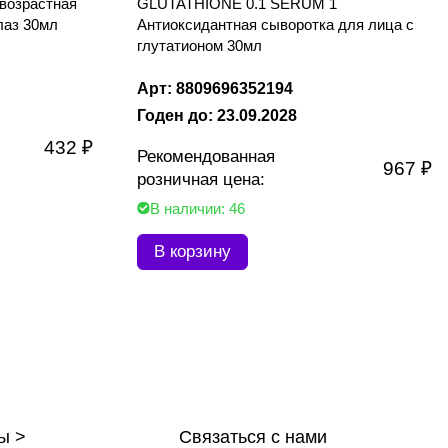
возрастная
GLUTATHIONE 0.1 SERUM 1
лаз 30мл
Антиоксидантная сыворотка для лица с
глутатионом 30мл
Арт: 8809696352194
Годен до: 23.09.2028
432 ₽
Рекомендованная
967 ₽
розничная цена:
В наличии: 46
В корзину
ы >
Связаться с нами