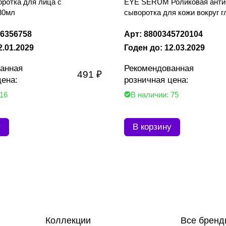
отка для лица с
EYE SERUM Роликовая анти
30мл
сыворотка для кожи вокруг г
96356758
Арт: 8800345720104
2.01.2029
Годен до: 12.03.2029
анная
Рекомендованная
491 ₽
цена:
розничная цена:
 16
В наличии: 75
у
В корзину
Коллекции
Все бренд