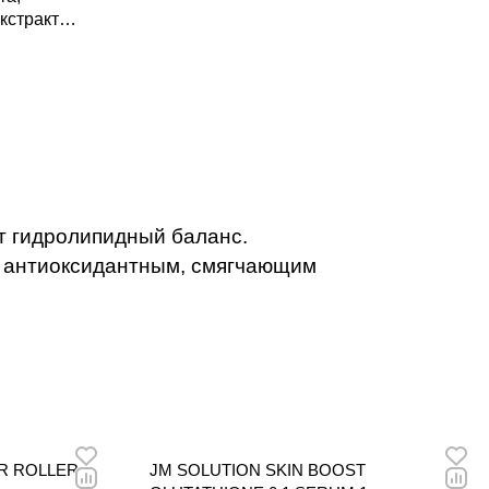
кстракт
ет
адает
зирующим
т гидролипидный баланс.
т антиоксидантным, смягчающим
R ROLLER
JM SOLUTION SKIN BOOST