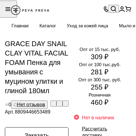
Главная
Каталог
Уход за кожей лица
Мыло и 
GRACE DAY SNAIL
Опт от 15 тыс. руб.
CLAY VITAL FACIAL
309 ₽
FOAM Пенка для
Опт от 100 тыс.руб.
умывания с
281 ₽
Опт от 300 тыс. руб.
муцином улитки и
255 ₽
глиной 180мл
Розничная
460 ₽
0
Нет отзывов
Арт.
8809446653489
Нет в наличии
Рассчитать
Заказать
доставку