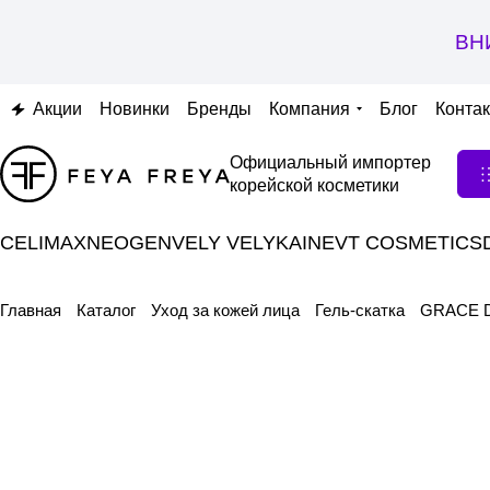
ВН
Акции
Новинки
Бренды
Компания
Блог
Конта
Официальный импортер
корейской косметики
CELIMAX
NEOGEN
VELY VELY
KAINE
VT COSMETICS
Главная
Каталог
Уход за кожей лица
Гель-скатка
GRACE D