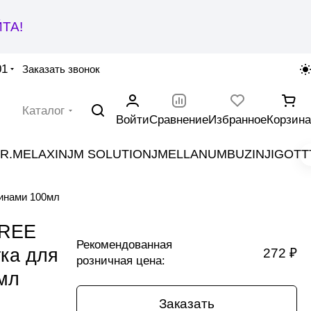
ТА!
01
Заказать звонок
Каталог
Войти
Сравнение
Избранное
Корзина
R.MELAXIN
JM SOLUTION
JMELLA
NUMBUZIN
JIGOTT
инами 100мл
TREE
Рекомендованная
ка для
272 ₽
розничная цена:
мл
Заказать