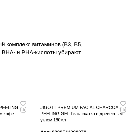
 делают
й комплекс витаминов (В3, В5,
, BHA- и PHA-кислоты убирают
PEELING
JIGOTT PREMIUM FACIAL CHARCOAL
ом кофе
PEELING GEL Гель-скатка с древесным
углем 180мл