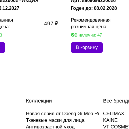
98220002 - АКЦИЯ
Арт: 8809698220026
2.12.2027
Годен до: 08.02.2028
анная
Рекомендованная
497 ₽
цена:
розничная цена:
3
В наличии: 47
у
В корзину
Коллекции
Все бренд
Новая серия от Daeng Gi Meo Ri
CELIMAX
Тканевые маски для лица
KAINE
Антивозрастной уход
VT COSME