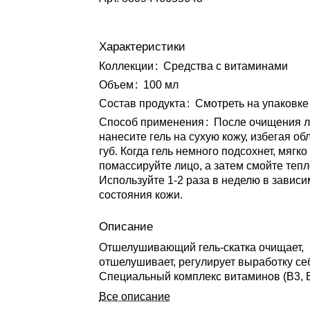
Характеристики
Коллекции
:
Средства с витаминами
Объем
:
100 мл
Состав продукта
:
Смотреть на упаковке
Способ применения
:
После очищения 
нанесите гель на сухую кожу, избегая обл
губ. Когда гель немного подсохнет, мягко
помассируйте лицо, а затем смойте тепл
Используйте 1-2 раза в неделю в зависи
состояния кожи.
Описание
Отшелушивающий гель-скатка очищает,
отшелушивает, регулирует выработку се
Специальный комплекс витаминов (В3, В5
и экстракт облепихи помогают улучшить 
Все описание
дарят омолаживающий эффект. AHA-, B