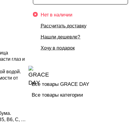
Нет в наличии
Рассчитать доставку
Нашли дешевле?
Хочу в подарок
лица
асти глаз и
ой водой.
мости от
Все товары GRACE DAY
Все товары категории
бума.
, В6, С, Е)
тон лица и
HA- и PHA-