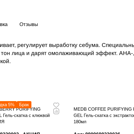
кислоты убирают ороговевшие частицы,
кожу гладкой и мягкой.
вка
Отзывы
вает, регулирует выработку себума. Специальны
ть тон лица и дарят омолаживающий эффект. AHA-
кой.
дка 5%
Брак
BERRY PURIFYING
MEDB COFFEE PURIFYING 
 Гель-скатка с клюквой
GEL Гель-скатка с экстракт
ИЯ
180мл