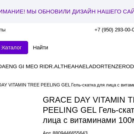
ИМАНИЕ! МЫ ОБНОВИЛИ ДИЗАЙН НАШЕГО САЙ
+7 (950) 293-00-
кты
Каталог
DAENG GI MEO RI
DR.ALTHEA
HAE
LADOR
TENZERO
D
AY VITAMIN TREE PEELING GEL Гель-скатка для лица с витам
GRACE DAY VITAMIN 
PEELING GEL Гель-скат
лица с витаминами 100
Арт.
8809446655643