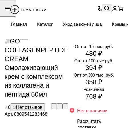
Главная
Каталог
Уход за кожей лица
Кремы и
JIGOTT
Опт от 15 тыс. руб.
COLLAGENPEPTIDE
480 ₽
CREAM
Опт от 100 тыс.руб.
Омолаживающий
394 ₽
Опт от 300 тыс. руб.
крем с комплексом
358 ₽
из коллагена и
Розничная
пептида 50мл
768 ₽
0
Нет отзывов
Нет в наличии
Арт.
8809541283468
Рассчитать
доставку