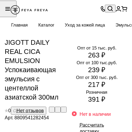
Главная
Каталог
Уход за кожей лица
Эмульс
JIGOTT DAILY
Опт от 15 тыс. руб.
REAL CICA
263 ₽
EMULSION
Опт от 100 тыс.руб.
Успокаивающая
239 ₽
Опт от 300 тыс. руб.
эмульсия с
217 ₽
центеллой
Розничная
азиатской 300мл
391 ₽
0
Нет отзывов
Нет в наличии
Арт.
8809541282454
Рассчитать
доставку