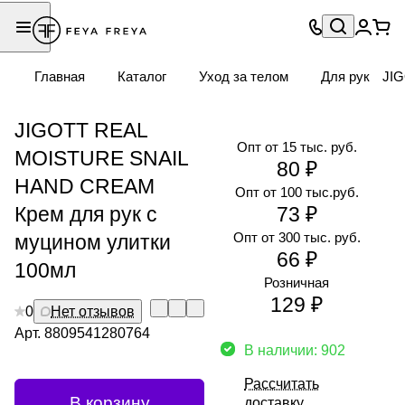
Главная
Каталог
Уход за телом
Для рук
JIG
JIGOTT REAL
Опт от 15 тыс. руб.
MOISTURE SNAIL
80 ₽
HAND CREAM
Опт от 100 тыс.руб.
Крем для рук с
73 ₽
Опт от 300 тыс. руб.
муцином улитки
66 ₽
100мл
Розничная
129 ₽
0
Нет отзывов
Арт.
8809541280764
В наличии: 902
Рассчитать
В корзину
доставку