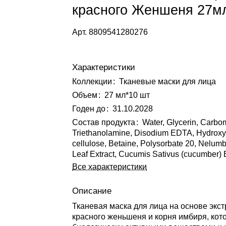
красного Женшеня 27м
Арт.
8809541280276
Характеристики
Коллекции
:
Тканевые маски для лица
Объем
:
27 мл*10 шт
Годен до
:
31.10.2028
Состав продукта
:
Water, Glycerin, Carbo
Triethanolamine, Disodium EDTA, Hydroxy
cellulose, Betaine, Polysorbate 20, Nelum
Leaf Extract, Cucumis Sativus (cucumber) E
Все характеристики
Описание
Тканевая маска для лица на основе экст
красного женьшеня и корня имбиря, кот