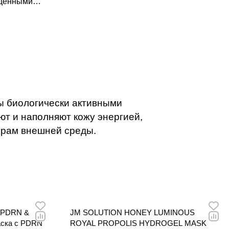
 ценными
ми и
яют кожу
йствие,
и
ты биологически активными
т и наполняют кожу энергией,
орам внешней среды.
 PDRN &
JM SOLUTION HONEY LUMINOUS
ска с PDRN
ROYAL PROPOLIS HYDROGEL MASK