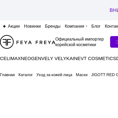
ВН
Акции
Новинки
Бренды
Компания
Блог
Конта
Официальный импортер
корейской косметики
CELIMAX
NEOGEN
VELY VELY
KAINE
VT COSMETICS
Главная
Каталог
Уход за кожей лица
Маски
JIGOTT RED G