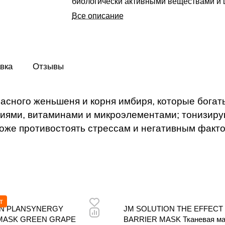
биологически активными веществами и
органическими соединениями, витамина
Все описание
микроэлементами; тонизируют и наполн
энергией, оказывают антивозрастное де
помогают коже противостоять стрессам 
негативным факторам внешней среды.
вка
Отзывы
красного женьшеня и корня имбиря, которые бога
ями, витаминами и микроэлементами; тонизирую
коже противостоять стрессам и негативным факт
т
ON PLANSYNERGY
JM SOLUTION THE EFFECT
 MASK GREEN GRAPE
BARRIER MASK Тканевая ма