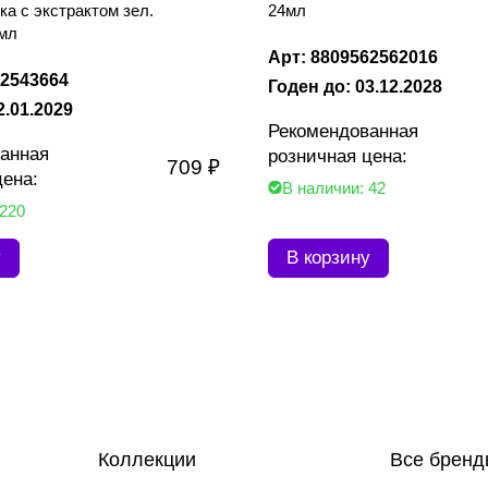
ка с экстрактом зел.
24мл
0мл
Арт: 8809562562016
52543664
Годен до: 03.12.2028
2.01.2029
Рекомендованная
анная
розничная цена:
709 ₽
цена:
В наличии: 42
 220
у
В корзину
Коллекции
Все бренд