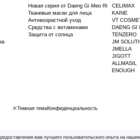
Новая серия от Daeng Gi Meo Ri
CELIMAX
Тканевые маски для лица
KAINE
Антивозрастной уход
VT COSME
Средства с витаминами
DAENG GI 
Защита от солнца
TENZERO
ка
JM SOLUT
JMELLA
JIGOTT
ALLMASIL
ENOUGH
Темная тема
Конфиденциальность
предоставления вам лучшего пользовательского опыта на нашем
ные технологии
.