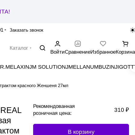
ТА!
01
Заказать звонок
Каталог
Войти
Сравнение
Избранное
Корзина
R.MELAXIN
JM SOLUTION
JMELLA
NUMBUZIN
JIGOTT
рактом красного Женшеня 27мл
Рекомендованная
 REAL
310 ₽
розничная цена:
вая
актом
В корзину