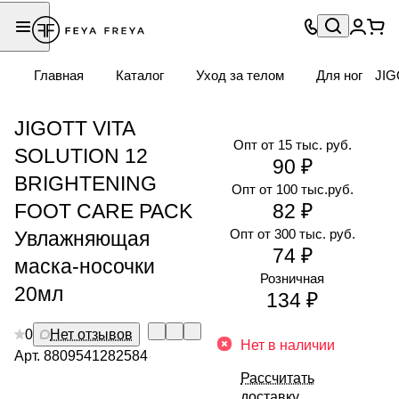
Главная
Каталог
Уход за телом
Для ног
JIG
JIGOTT VITA
Опт от 15 тыс. руб.
SOLUTION 12
90 ₽
BRIGHTENING
Опт от 100 тыс.руб.
FOOT CARE PACK
82 ₽
Опт от 300 тыс. руб.
Увлажняющая
74 ₽
маска-носочки
Розничная
20мл
134 ₽
0
Нет отзывов
Нет в наличии
Арт.
8809541282584
Рассчитать
доставку