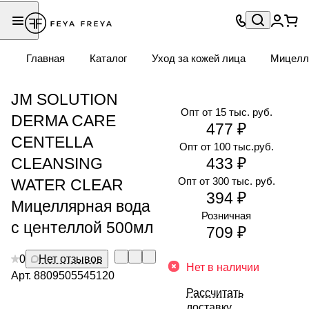
Главная
Каталог
Уход за кожей лица
Мицелл
JM SOLUTION
Опт от 15 тыс. руб.
DERMA CARE
477 ₽
CENTELLA
Опт от 100 тыс.руб.
CLEANSING
433 ₽
Опт от 300 тыс. руб.
WATER CLEAR
394 ₽
Мицеллярная вода
Розничная
с центеллой 500мл
709 ₽
0
Нет отзывов
Нет в наличии
Арт.
8809505545120
Рассчитать
доставку