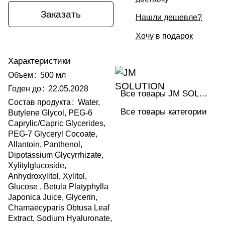
Заказать
Нашли дешевле?
Хочу в подарок
Характеристики
Объем
:
500 мл
Годен до
:
22.05.2028
Все товары JM SOLUTION
Состав продукта
:
Water,
Все товары категории
Butylene Glycol, PEG-6
Caprylic/Capric Glycerides,
PEG-7 Glyceryl Cocoate,
Allantoin, Panthenol,
Dipotassium Glycyrrhizate,
Xylitylglucoside,
Anhydroxylitol, Xylitol,
Glucose , Betula Platyphylla
Japonica Juice, Glycerin,
Chamaecyparis Obtusa Leaf
Extract, Sodium Hyaluronate,