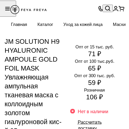
Главная
Каталог
Уход за кожей лица
Маски
JM SOLUTION H9
Опт от 15 тыс. руб.
HYALURONIC
71 ₽
AMPOULE GOLD
Опт от 100 тыс.руб.
FOIL MASK
65 ₽
Опт от 300 тыс. руб.
Увлажняющая
59 ₽
ампульная
Розничная
тканевая маска с
106 ₽
коллоидным
золотом
Нет в наличии
гиалуроновой кис-
Рассчитать
доставку