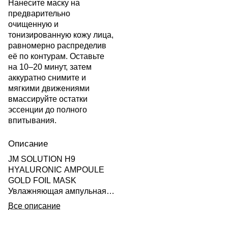
Нанесите маску на
предварительно
очищенную и
тонизированную кожу лица,
равномерно распределив
её по контурам. Оставьте
на 10–20 минут, затем
аккуратно снимите и
мягкими движениями
вмассируйте остатки
эссенции до полного
впитывания.
Описание
JM SOLUTION H9
HYALURONIC AMPOULE
GOLD FOIL MASK
Увлажняющая ампульная
тканевая маска с
Все описание
коллоидным золотом
гиалуроновой кис-й 35мл