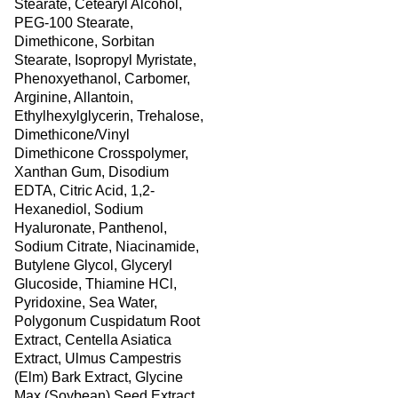
Stearate, Cetearyl Alcohol,
PEG-100 Stearate,
Dimethicone, Sorbitan
Stearate, Isopropyl Myristate,
Phenoxyethanol, Carbomer,
Arginine, Allantoin,
Ethylhexylglycerin, Trehalose,
Dimethicone/Vinyl
Dimethicone Crosspolymer,
Xanthan Gum, Disodium
EDTA, Citric Acid, 1,2-
Hexanediol, Sodium
Hyaluronate, Panthenol,
Sodium Citrate, Niacinamide,
Butylene Glycol, Glyceryl
Glucoside, Thiamine HCl,
Pyridoxine, Sea Water,
Polygonum Cuspidatum Root
Extract, Centella Asiatica
Extract, Ulmus Campestris
(Elm) Bark Extract, Glycine
Max (Soybean) Seed Extract,