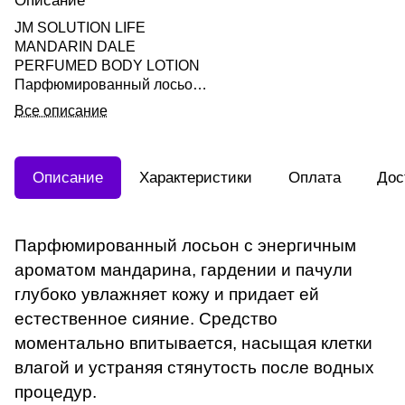
Описание
JM SOLUTION LIFE
MANDARIN DALE
PERFUMED BODY LOTION
Парфюмированный лосьон
для тела Мандарин,
Все описание
Гардения, Пачули 500мл
Описание
Характеристики
Оплата
Дос
Парфюмированный лосьон с энергичным
ароматом мандарина, гардении и пачули
глубоко увлажняет кожу и придает ей
естественное сияние. Средство
моментально впитывается, насыщая клетки
влагой и устраняя стянутость после водных
процедур.