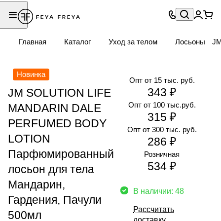
Главная
Каталог
Уход за телом
Лосьоны
JM
Новинка
Опт от 15 тыс. руб.
343 ₽
JM SOLUTION LIFE
Опт от 100 тыс.руб.
MANDARIN DALE
315 ₽
PERFUMED BODY
Опт от 300 тыс. руб.
LOTION
286 ₽
Парфюмированный
Розничная
534 ₽
лосьон для тела
Мандарин,
В наличии: 48
Гардения, Пачули
Рассчитать
500мл
доставку