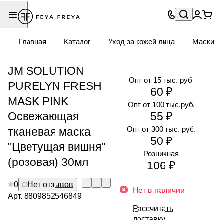
Главная
Каталог
Уход за кожей лица
Маски
JM SOLUTION
Опт от 15 тыс. руб.
PURELYN FRESH
60 ₽
MASK PINK
Опт от 100 тыс.руб.
Освежающая
55 ₽
Опт от 300 тыс. руб.
тканевая маска
50 ₽
"Цветущая вишня"
Розничная
(розовая) 30мл
106 ₽
0
Нет отзывов
Нет в наличии
Арт.
8809852546849
Рассчитать
доставку