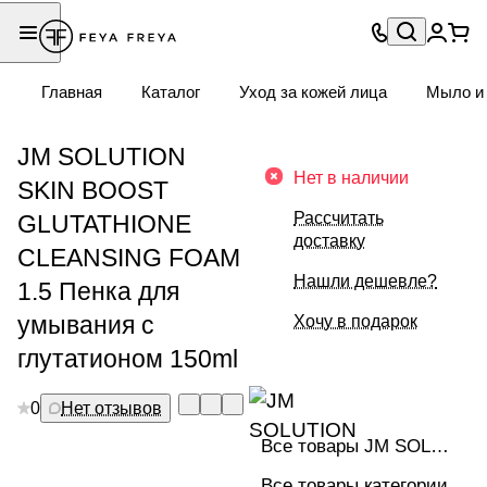
Главная
Каталог
Уход за кожей лица
Мыло и 
JM SOLUTION
Нет в наличии
SKIN BOOST
Рассчитать
GLUTATHIONE
доставку
CLEANSING FOAM
Нашли дешевле?
1.5 Пенка для
умывания с
Хочу в подарок
глутатионом 150ml
0
Нет отзывов
Все товары JM SOLUTION
Все товары категории