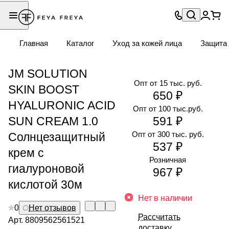
Главная
Каталог
Уход за кожей лица
Защита 
JM SOLUTION
Опт от 15 тыс. руб.
SKIN BOOST
650 ₽
HYALURONIC ACID
Опт от 100 тыс.руб.
SUN CREAM 1.0
591 ₽
Опт от 300 тыс. руб.
Солнцезащитный
537 ₽
крем с
Розничная
гиалуроновой
967 ₽
кислотой 30м
Нет в наличии
0
Нет отзывов
Рассчитать
Арт.
8809562561521
доставку