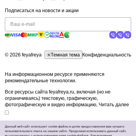
Подписаться
на новости и акции
политикой
конфиденциальности
© 2026 feyafreya
Темная тема
Конфиденциальность
На информационном ресурсе применяются
рекомендательные технологии
.
Все ресурсы сайта feyafreya.ru, включая (но не
ограничиваясь) текстовую, графическую,
фотографическую и видео информацию,
Читать далее
Данный веб-сайт использует cookie-файлы в целях предоставления вам лучшего
пользовательского опыта на нашем сайте. Продолжая использовать данный сайт,
Разработка и продвижение сайтов
вы соглашаетесь с использованием нами cookie-файлов. Для получения