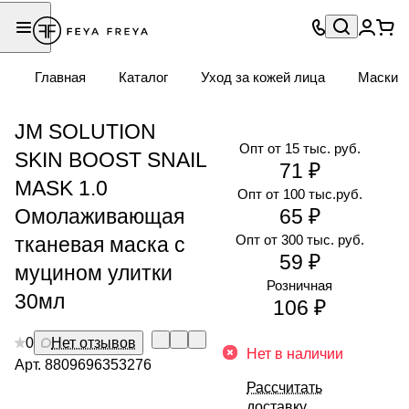
Главная
Каталог
Уход за кожей лица
Маски
JM SOLUTION
Опт от 15 тыс. руб.
SKIN BOOST SNAIL
71 ₽
MASK 1.0
Опт от 100 тыс.руб.
Омолаживающая
65 ₽
Опт от 300 тыс. руб.
тканевая маска с
59 ₽
муцином улитки
Розничная
30мл
106 ₽
0
Нет отзывов
Нет в наличии
Арт.
8809696353276
Рассчитать
доставку