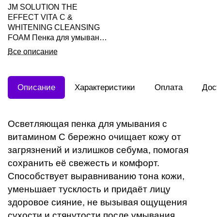
JM SOLUTION THE
EFFECT VITA C &
WHITENING CLEANSING
FOAM Пенка для умывания
с отбеливающим эффектом
Все описание
с витаминами 50мл
Описание
Характеристики
Оплата
Дос
Осветляющая пенка для умывания с
витамином С бережно очищает кожу от
загрязнений и излишков себума, помогая
сохранить её свежесть и комфорт.
Способствует выравниванию тона кожи,
уменьшает тусклость и придаёт лицу
здоровое сияние, не вызывая ощущения
сухости и стянутости после умывания.