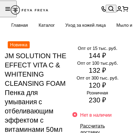
Главная
Каталог
Уход за кожей лица
Мыло и 
Новинка
Опт от 15 тыс. руб.
144 ₽
JM SOLUTION THE
Опт от 100 тыс.руб.
EFFECT VITA C &
132 ₽
WHITENING
Опт от 300 тыс. руб.
CLEANSING FOAM
120 ₽
Пенка для
Розничная
230 ₽
умывания с
отбеливающим
Нет в наличии
эффектом с
Рассчитать
витаминами 50мл
доставку