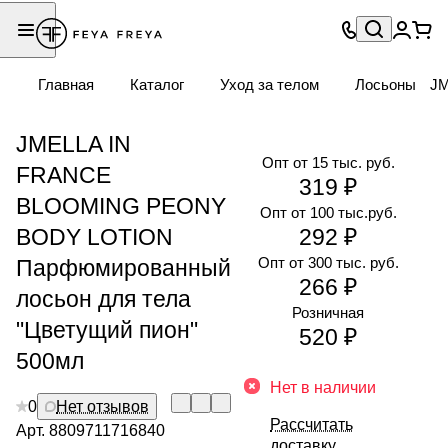
Главная
Каталог
Уход за телом
Лосьоны
JM
JMELLA IN
Опт от 15 тыс. руб.
FRANCE
319 ₽
BLOOMING PEONY
Опт от 100 тыс.руб.
BODY LOTION
292 ₽
Опт от 300 тыс. руб.
Парфюмированный
266 ₽
лосьон для тела
Розничная
"Цветущий пион"
520 ₽
500мл
Нет в наличии
0
Нет отзывов
Рассчитать
Арт.
8809711716840
доставку