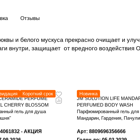
вка
Отзывы
квы и белого мускуса прекрасно очищает и улуч
аги внутри, защищает от вредного воздействия 
видация
Короткий срок
Новинка
 CERAMIDE PERFUME
JM SOLUTION LIFE MANDA
L CHERRY BLOSSOM
PERFUMED BODY WASH
нный гель для душа
Парфюмированный гель для
ишня"
Мандарин, Гардения, Пачул
44061832 - АКЦИЯ
Арт: 8809696356666
7.09.2026
Годен до: 05.03.2029