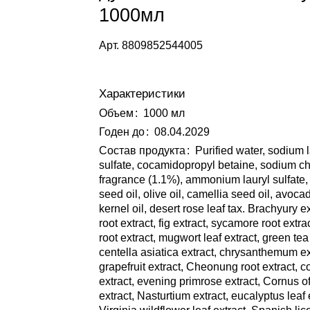
1000мл
Арт.
8809852544005
Характеристики
Объем
:
1000 мл
Годен до
:
08.04.2029
Состав продукта
:
Purified water, sodium 
sulfate, cocamidopropyl betaine, sodium ch
fragrance (1.1%), ammonium lauryl sulfate,
seed oil, olive oil, camellia seed oil, avoca
kernel oil, desert rose leaf tax. Brachyury ext
root extract, fig extract, sycamore root extra
root extract, mugwort leaf extract, green tea
centella asiatica extract, chrysanthemum ex
grapefruit extract, Cheonung root extract, c
extract, evening primrose extract, Cornus offi
extract, Nasturtium extract, eucalyptus leaf 