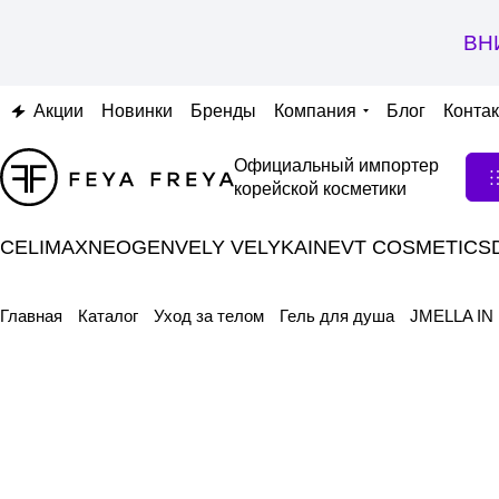
ВН
Акции
Новинки
Бренды
Компания
Блог
Конта
Официальный импортер
корейской косметики
CELIMAX
NEOGEN
VELY VELY
KAINE
VT COSMETICS
Главная
Каталог
Уход за телом
Гель для душа
JMELLA IN