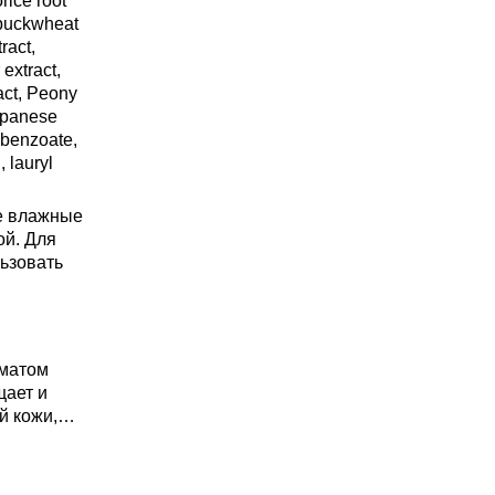
orice root
l buckwheat
ract,
extract,
act, Peony
Japanese
 benzoate,
, lauryl
е влажные
ой. Для
ьзовать
оматом
щает и
й кожи,