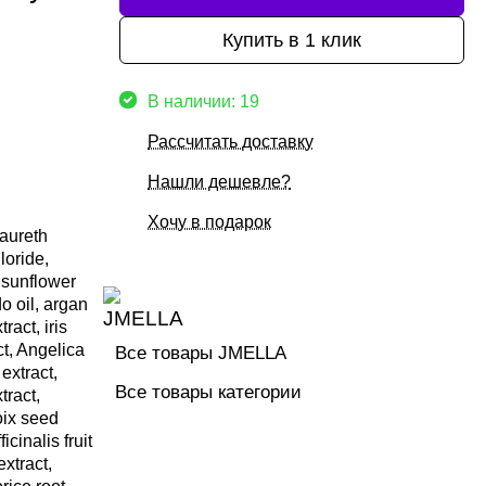
Купить в 1 клик
В наличии: 19
Рассчитать доставку
Нашли дешевле?
Хочу в подарок
laureth
loride,
 sunflower
do oil, argan
ract, iris
ct, Angelica
Все товары JMELLA
 extract,
Все товары категории
tract,
oix seed
cinalis fruit
extract,