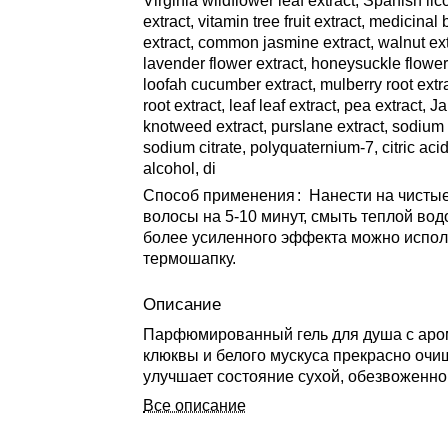
Virginia wildflower leaf extract, Spanish lic
extract, vitamin tree fruit extract, medicina
extract, common jasmine extract, walnut ext
lavender flower extract, honeysuckle flower 
loofah cucumber extract, mulberry root extr
root extract, leaf leaf extract, pea extract, 
knotweed extract, purslane extract, sodium
sodium citrate, polyquaternium-7, citric acid
alcohol, di
Способ применения
:
Нанести на чисты
волосы на 5-10 минут, смыть теплой вод
более усиленного эффекта можно испол
термошапку.
Описание
Парфюмированный гель для душа с ар
клюквы и белого мускуса прекрасно очи
улучшает состояние сухой, обезвоженно
способствует удержанию влаги внутри,
Все описание
защищает от вредного воздействия ОС.