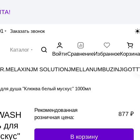
ТА!
01
Заказать звонок
Каталог
Войти
Сравнение
Избранное
Корзина
R.MELAXIN
JM SOLUTION
JMELLA
NUMBUZIN
JIGOTT
я душа "Клюква белый мускус" 1000мл
Рекомендованная
WASH
877 ₽
розничная цена:
 для
скус"
В корзину