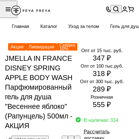
Главная
Каталог
Уход за телом
Гель для ду
Скидка
Акция
Ликвидация
10%
Опт от 15 тыс. руб.
347 ₽
JMELLA IN FRANCE
Опт от 100 тыс.руб.
DISNEY SPRING
318 ₽
APPLE BODY WASH
Опт от 300 тыс. руб.
Парфюмированный
289 ₽
гель для душа
Розничная
555 ₽
"Весеннее яблоко"
(Рапунцель) 500мл -
В наличии: 334
АКЦИЯ
Рассчитать
доставку