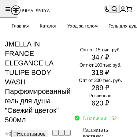
Главная
Каталог
Уход за телом
Гель для ду
JMELLA IN
Опт от 15 тыс. руб.
FRANCE
347 ₽
ELEGANCE LA
Опт от 100 тыс.руб.
TULIPE BODY
318 ₽
Опт от 300 тыс. руб.
WASH
289 ₽
Парфюмированный
Розничная
гель для душа
620 ₽
"Свежий цветок"
500мл
В наличии: 152
Рассчитать
0
Нет отзывов
доставку