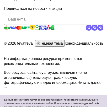
Подписаться
на новости и акции
политикой
конфиденциальности
© 2026 feyafreya
Темная тема
Конфиденциальность
На информационном ресурсе применяются
рекомендательные технологии
.
Все ресурсы сайта feyafreya.ru, включая (но не
ограничиваясь) текстовую, графическую,
фотографическую и видео информацию,
Читать далее
Данный веб-сайт использует cookie-файлы в целях предоставления вам лучшего
пользовательского опыта на нашем сайте. Продолжая использовать данный сайт,
Разработка и продвижение сайтов
вы соглашаетесь с использованием нами cookie-файлов. Для получения