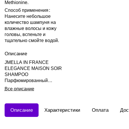
Methionine.
Способ применения
:
Нанесите небольшое
количество шампуня на
влажные волосы и кожу
головы, вспеньте и
тщательно смойте водой.
Описание
JMELLA IN FRANCE
ELEGANCE MAISON SOIR
SHAMPOO
Парфюмированный
шампунь "Амбра Ваниль"
Все описание
500мл
Описание
Характеристики
Оплата
Дос