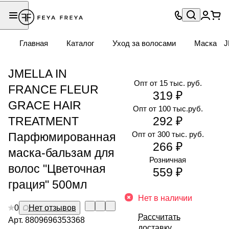
Главная
Каталог
Уход за волосами
Маска
J
JMELLA IN
Опт от 15 тыс. руб.
FRANCE FLEUR
319 ₽
GRACE HAIR
Опт от 100 тыс.руб.
TREATMENT
292 ₽
Опт от 300 тыс. руб.
Парфюмированная
266 ₽
маска-бальзам для
Розничная
волос "Цветочная
559 ₽
грация" 500мл
Нет в наличии
0
Нет отзывов
Рассчитать
Арт.
8809696353368
доставку