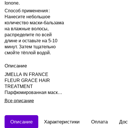
Ionone.
Способ применения
:
Нанесите небольшое
количество маски-бальзама
на влажные волосы,
распределите по всей
длине и оставьте на 5-10
минут. Затем тщательно
смойте тёплой водой.
Описание
JMELLA IN FRANCE
FLEUR GRACE HAIR
TREATMENT
Парфюмированная маска-
бальзам для волос
Все описание
"Цветочная грация" 500мл
Описание
Характеристики
Оплата
Дос