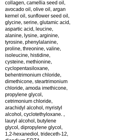
collagen, camellia seed oil,
avocado oil, olive oil, argan
kernel oil, sunflower seed oil,
glycine, serine, glutamic acid,
aspartic acid, leucine,
alanine, lysine, arginine,
tyrosine, phenylalanine,
proline, threonine, valine,
isoleucine, histidine,
cysteine, methionine,
cyclopentasiloxane,
behentrimonium chloride,
dimethicone, steartrimonium
chloride, amoda imethicone,
propylene glycol,
cetrimonium chloride,
arachidyl alcohol, myristyl
alcohol, cyclotethyloxane. ,
lauryl alcohol, butylene
glycol, dipropylene glycol,
1,2-hexanediol, trideceth-12,