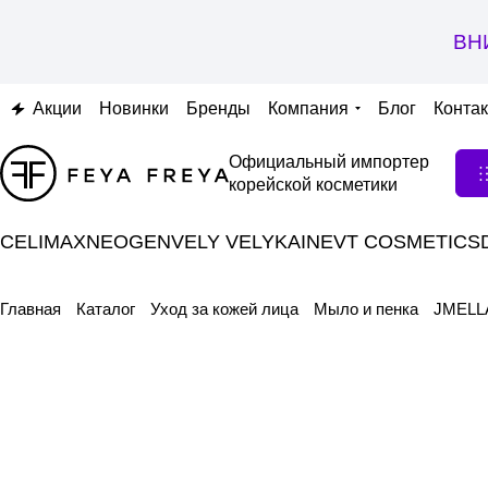
ВН
Акции
Новинки
Бренды
Компания
Блог
Конта
Официальный импортер
корейской косметики
CELIMAX
NEOGEN
VELY VELY
KAINE
VT COSMETICS
Главная
Каталог
Уход за кожей лица
Мыло и пенка
JMELL