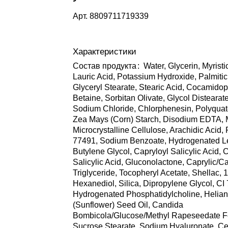
Арт.
8809711719339
Характеристики
Состав продукта
:
Water, Glycerin, Myristi
Lauric Acid, Potassium Hydroxide, Palmitic
Glyceryl Stearate, Stearic Acid, Cocamidop
Betaine, Sorbitan Olivate, Glycol Distearat
Sodium Chloride, Chlorphenesin, Polyquat
Zea Mays (Corn) Starch, Disodium EDTA, M
Microcrystalline Cellulose, Arachidic Acid
77491, Sodium Benzoate, Hydrogenated Le
Butylene Glycol, Capryloyl Salicylic Acid, Ci
Salicylic Acid, Gluconolactone, Caprylic/C
Triglyceride, Tocopheryl Acetate, Shellac, 1
Hexanediol, Silica, Dipropylene Glycol, CI
Hydrogenated Phosphatidylcholine, Helia
(Sunflower) Seed Oil, Candida
Bombicola/Glucose/Methyl Rapeseedate F
Sucrose Stearate, Sodium Hyaluronate, Ce