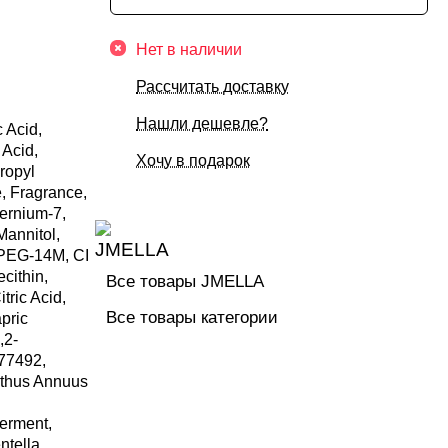
Нет в наличии
Рассчитать доставку
Нашли дешевле?
c Acid,
 Acid,
Хочу в подарок
ropyl
e, Fragrance,
ernium-7,
annitol,
, PEG-14M, CI
cithin,
Все товары JMELLA
tric Acid,
Все товары категории
apric
,2-
 77492,
nthus Annuus
erment,
ntella