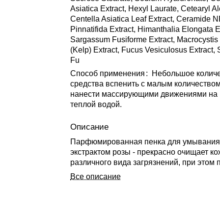
Asiatica Extract, Hexyl Laurate, Cetearyl Al
Centella Asiatica Leaf Extract, Ceramide N
Pinnatifida Extract, Himanthalia Elongata E
Sargassum Fusiforme Extract, Macrocystis 
(Kelp) Extract, Fucus Vesiculosus Extract
Fu
Способ применения
:
Небольшое колич
средства вспенить с малым количество
нанести массирующими движениями на 
теплой водой.
Описание
Парфюмированная пенка для умывания
экстрактом розы - прекрасно очищает ко
различного вида загрязнений, при этом 
ухаживает за ней. Содержит Витамин Е,
Все описание
аминокислот, 9 видов гиалуроновой кисл
видов пептидов и LHA кислоту.