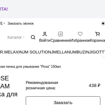
ТА!
01
Заказать звонок
Каталог
Войти
Сравнение
Избранное
Корзина
R.MELAXIN
JM SOLUTION
JMELLA
NUMBUZIN
JIGOTT
пенка для умывания "Роза" 150мл
OSE
Рекомендованная
OAM
438 ₽
розничная цена:
а для
Заказать