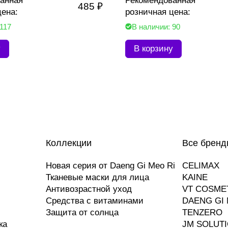
анная
Рекомендованная
485 ₽
цена:
розничная цена:
 117
В наличии: 90
у
В корзину
Коллекции
Все бренд
Новая серия от Daeng Gi Meo Ri
CELIMAX
Тканевые маски для лица
KAINE
Антивозрастной уход
VT COSME
Средства с витаминами
DAENG GI 
Защита от солнца
TENZERO
ка
JM SOLUT