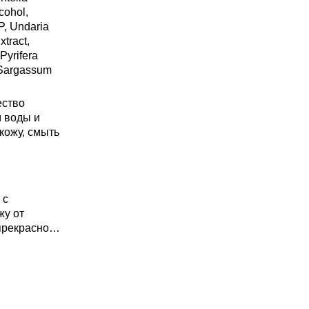
cohol,
P, Undaria
xtract,
Pyrifera
, Sargassum
ество
м воды и
кожу, смыть
 с
жу от
прекрасно
 17 видов
оты, 9