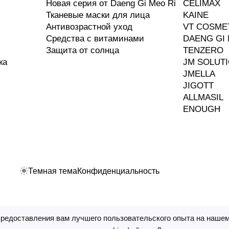
Новая серия от Daeng Gi Meo Ri
CELIMAX
Тканевые маски для лица
KAINE
Антивозрастной уход
VT COSME
Средства с витаминами
DAENG GI 
Защита от солнца
TENZERO
ка
JM SOLUT
JMELLA
JIGOTT
ALLMASIL
ENOUGH
Темная тема
Конфиденциальность
предоставления вам лучшего пользовательского опыта на нашем
ные технологии
.