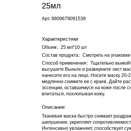
25мл
Арт.
8809679091539
Характеристики
Объем
:
25 мл*10 шт
Состав продукта
:
Смотреть на упаковке
Способ применения
:
Тщательно вымойт
высушите Выньте и разверните лист мас
нанесите его на лицо. Носите маску 20-2
медленно снимите ее с краев. Дайте ра
эссенции, оставшемуся на коже после с
впитаться, похлопывая кожу.
Описание
Тканевая маска быстро снимает раздра
шелушение, укрепляет сопротивляемост
Интенсивно увлажняет, способствует су