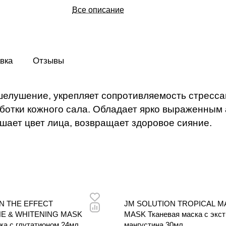
нормализации выработки кожного сала.
Все описание
ярко выраженным антибактериальным д
снимает раздражения и устраняет красно
улучшает цвет лица, возвращает здоров
вка
Отзывы
шелушение, укрепляет сопротивляемость стресса
ботки кожного сала. Обладает ярко выраженным
чшает цвет лица, возвращает здоровое сияние.
N THE EFFECT
JM SOLUTION TROPICAL 
E & WHITENING MASK
MASK Тканевая маска с экс
ка с глутатионом 24мл
мангустина 30мл