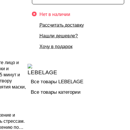
Нет в наличии
Рассчитать доставку
Нашли дешевле?
Хочу в подарок
е лицо и
ки и
5 минут и
створу
Все товары LEBELAGE
нятия маски,
Все товары категории
жение и
ь стрессам.
жению пор и