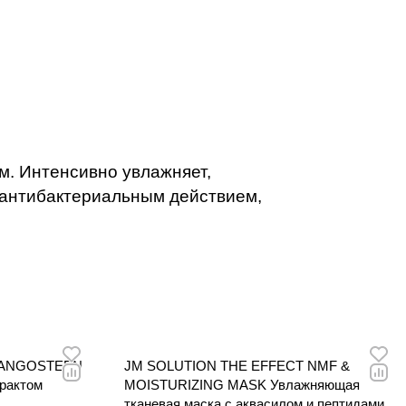
 Обладает
ействием,
ту,
ое сияние.
м. Интенсивно увлажняет,
 антибактериальным действием,
MANGOSTEEN
JM SOLUTION THE EFFECT NMF &
трактом
MOISTURIZING MASK Увлажняющая
тканевая маска с аквасилом и пептидами