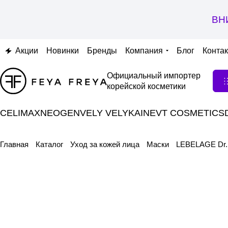
ВН
Акции
Новинки
Бренды
Компания
Блог
Конта
Официальный импортер
корейской косметики
CELIMAX
NEOGEN
VELY VELY
KAINE
VT COSMETICS
Главная
Каталог
Уход за кожей лица
Маски
LEBELAGE Dr.