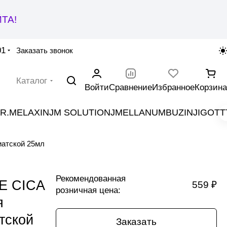
ТА!
01
Заказать звонок
Каталог
Войти
Сравнение
Избранное
Корзина
R.MELAXIN
JM SOLUTION
JMELLA
NUMBUZIN
JIGOTT
атской 25мл
Рекомендованная
E CICA
559 ₽
розничная цена:
я
тской
Заказать