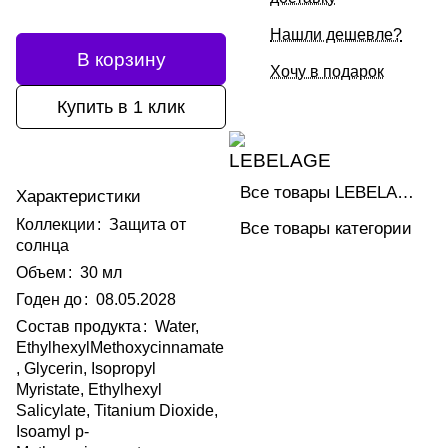
Нашли дешевле?
В корзину
Хочу в подарок
Купить в 1 клик
Все товары LEBELAGE
Характеристики
Коллекции
:
Защита от
Все товары категории
солнца
Объем
:
30 мл
Годен до
:
08.05.2028
Состав продукта
:
Water,
EthylhexylMethoxycinnamate
, Glycerin, Isopropyl
Myristate, Ethylhexyl
Salicylate, Titanium Dioxide,
Isoamyl p-