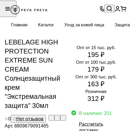
Главная
Каталог
Уход за кожей лица
Защита 
LEBELAGE HIGH
Опт от 15 тыс. руб.
PROTECTION
195 ₽
EXTREME SUN
Опт от 100 тыс.руб.
CREAM
179 ₽
Опт от 300 тыс. руб.
Солнцезащитный
163 ₽
крем
Розничная
"Экстремальная
312 ₽
защита" 30мл
В наличии: 201
0
Нет отзывов
Рассчитать
Арт.
8809679091485
доставку