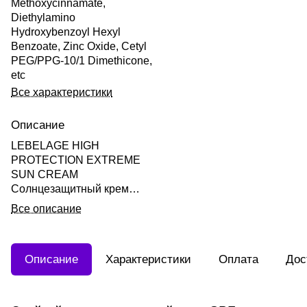
Methoxycinnamate,
Diethylamino
Hydroxybenzoyl Hexyl
Benzoate, Zinc Oxide, Cetyl
PEG/PPG-10/1 Dimethicone,
etc
Все характеристики
Описание
LEBELAGE HIGH
PROTECTION EXTREME
SUN CREAM
Солнцезащитный крем
"Экстремальная защита"
Все описание
30мл
Описание
Характеристики
Оплата
Дос