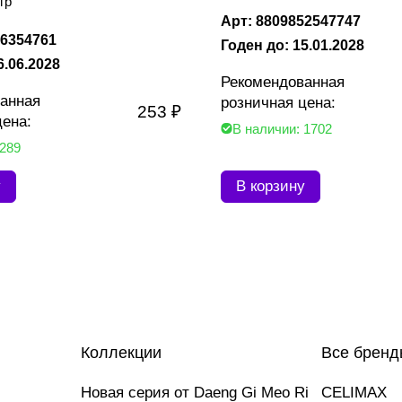
гр
Арт: 8809852547747
96354761
Годен до: 15.01.2028
6.06.2028
Рекомендованная
анная
розничная цена:
253 ₽
цена:
В наличии: 1702
 289
у
В корзину
Коллекции
Все бренд
Новая серия от Daeng Gi Meo Ri
CELIMAX