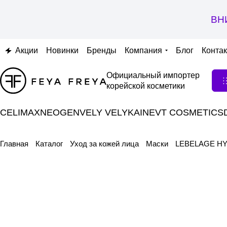
ВН
Акции
Новинки
Бренды
Компания
Блог
Конта
Официальный импортер
корейской косметики
CELIMAX
NEOGEN
VELY VELY
KAINE
VT COSMETICS
Главная
Каталог
Уход за кожей лица
Маски
LEBELAGE HYA