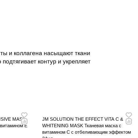
онтур и
.
оты и коллагена насыщают ткани
подтягивает контур и укрепляет
NSIVE MASK
JM SOLUTION THE EFFECT VITA C &
 витамином Е
WHITENING MASK Тканевая маска с
витамином С с отбеливающим эффектом