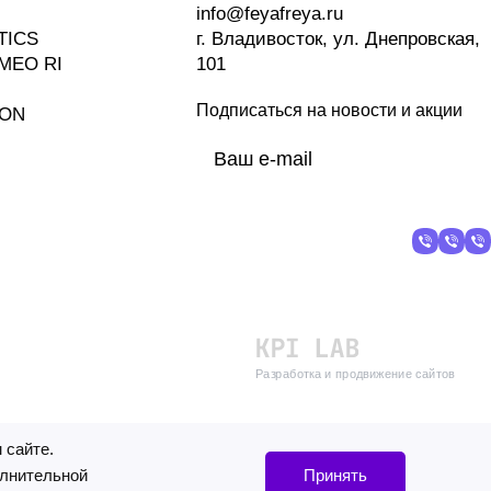
info@feyafreya.ru
TICS
г. Владивосток, ул. Днепровская,
MEO RI
101
Подписаться
на новости и акции
ION
политикой
конфиденциальности
Разработка и продвижение сайтов
 сайте.
олнительной
Принять