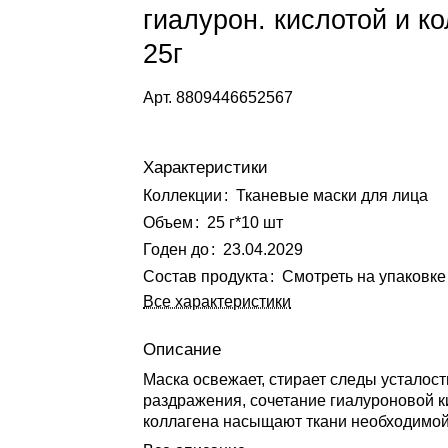
гиалурон. кислотой и к
25г
Арт.
8809446652567
Характеристики
Коллекции
:
Тканевые маски для лица
Объем
:
25 г*10 шт
Годен до
:
23.04.2029
Состав продукта
:
Смотреть на упаковке
Все характеристики
Описание
Маска освежает, стирает следы усталости
раздражения, сочетание гиалуроновой к
коллагена насыщают ткани необходимой
вместе с витамином E стимулируют ест