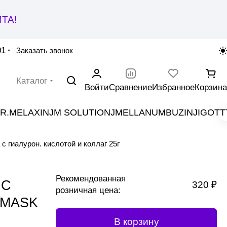
ТА!
01
Заказать звонок
Каталог
Войти
Сравнение
Избранное
Корзина
R.MELAXIN
JM SOLUTION
JMELLA
NUMBUZIN
JIGOTT
алурон. кислотой и коллаг 25г
Рекомендованная
IC
320 ₽
розничная цена:
 MASK
В корзину