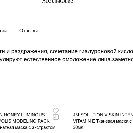
Все описание
омоложение лица.заметно подтягивает к
укрепляет защитный барьер эпидермиса
вка
Отзывы
сти и раздражения, сочетание гиалуроновой кисл
улируют естественное омоложение лица.заметно 
ON HONEY LUMINOUS
JM SOLUTION V SKIN INTE
OLIS MODELING PACK
VITAMIN E Тканевая маска с
30мл