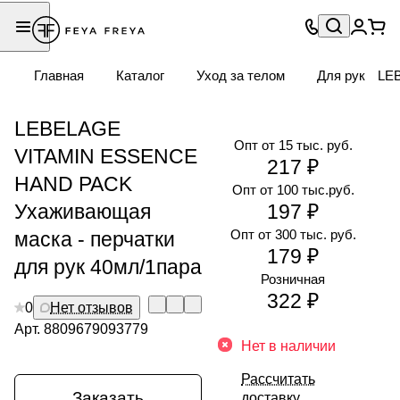
Главная
Каталог
Уход за телом
Для рук
LEB
LEBELAGE
Опт от 15 тыс. руб.
VITAMIN ESSENCE
217 ₽
HAND PACK
Опт от 100 тыс.руб.
Ухаживающая
197 ₽
Опт от 300 тыс. руб.
маска - перчатки
179 ₽
для рук 40мл/1пара
Розничная
322 ₽
0
Нет отзывов
Арт.
8809679093779
Нет в наличии
Рассчитать
Заказать
доставку