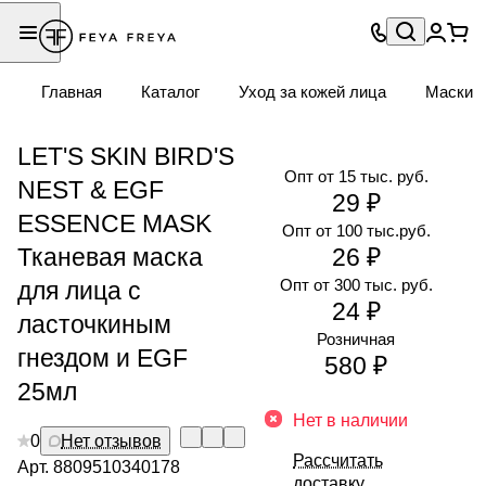
Главная
Каталог
Уход за кожей лица
Маски
LET'S SKIN BIRD'S
Опт от 15 тыс. руб.
NEST & EGF
29 ₽
ESSENCE MASK
Опт от 100 тыс.руб.
Тканевая маска
26 ₽
Опт от 300 тыс. руб.
для лица с
24 ₽
ласточкиным
Розничная
гнездом и EGF
580 ₽
25мл
Нет в наличии
0
Нет отзывов
Рассчитать
Арт.
8809510340178
доставку