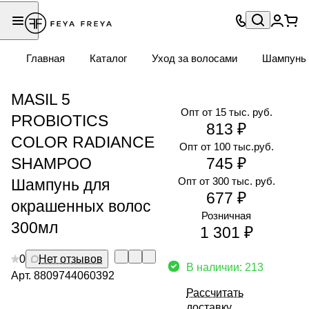
Главная
Каталог
Уход за волосами
Шампунь
MASIL 5
Опт от 15 тыс. руб.
PROBIOTICS
813 ₽
COLOR RADIANCE
Опт от 100 тыс.руб.
SHAMPOO
745 ₽
Опт от 300 тыс. руб.
Шампунь для
677 ₽
окрашенных волос
Розничная
300мл
1 301 ₽
0
Нет отзывов
В наличии: 213
Арт.
8809744060392
Рассчитать
доставку