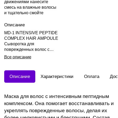
движениями нанесите
смесь на влажные волосы
и тщательно смойте
Описание
MD-1 INTENSIVE PEPTIDE
COMPLEX HAIR AMPOULE
Сыворотка для
поврежденных волос с
пептидным комплексом
Все описание
10мл*20шт
Описание
Характеристики
Оплата
Дос
Маска для волос с интенсивным пептидным
комплексом. Она помогает восстанавливать и
укреплять поврежденные волосы, делая их
более шелковистыми и блестящими. Состав