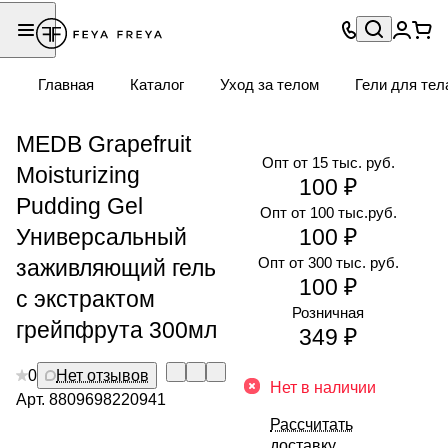
Главная
Каталог
Уход за телом
Гели для тел
MEDB Grapefruit
Опт от 15 тыс. руб.
Moisturizing
100 ₽
Pudding Gel
Опт от 100 тыс.руб.
Универсальный
100 ₽
Опт от 300 тыс. руб.
заживляющий гель
100 ₽
с экстрактом
Розничная
грейпфрута 300мл
349 ₽
0
Нет отзывов
Нет в наличии
Арт.
8809698220941
Рассчитать
доставку