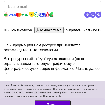
политикой
конфиденциальности
© 2026 feyafreya
Темная тема
Конфиденциальность
На информационном ресурсе применяются
рекомендательные технологии
.
Все ресурсы сайта feyafreya.ru, включая (но не
ограничиваясь) текстовую, графическую,
фотографическую и видео информацию,
Читать далее
Данный веб-сайт использует cookie-файлы в целях предоставления вам лучшего
пользовательского опыта на нашем сайте. Продолжая использовать данный сайт,
Разработка и продвижение сайтов
вы соглашаетесь с использованием нами cookie-файлов. Для получения
дополнительной информации см.
Политика Cookie
.
В корзину
Принять