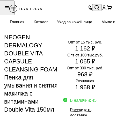
Главная
Каталог
Уход за кожей лица
Мыло и 
NEOGEN
Опт от 15 тыс. руб.
DERMALOGY
1 162 ₽
DOUBLE VITA
Опт от 100 тыс.руб.
CAPSULE
1 065 ₽
Опт от 300 тыс. руб.
CLEANSING FOAM
968 ₽
Пенка для
Розничная
умывания и снятия
1 968 ₽
макияжа с
витаминами
В наличии: 45
Double Vita 150мл
Рассчитать
доставку